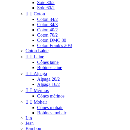
Soie 30/2
Soie 60/2


Coton
Coton 34/2
Coton 34/3
Coton 40/2
Coton 70/2
Coton DMC 80
Coton Frank's 20/3
Coton Laine


Laine
Cônes laine
Bobines laine


Alpaga
Alpaga 20/2
Alpaga 16/2


Mérinos
Cônes mérinos


Mohair
Cônes mohair
Bobines mohair
Lin
Jean
Bambou