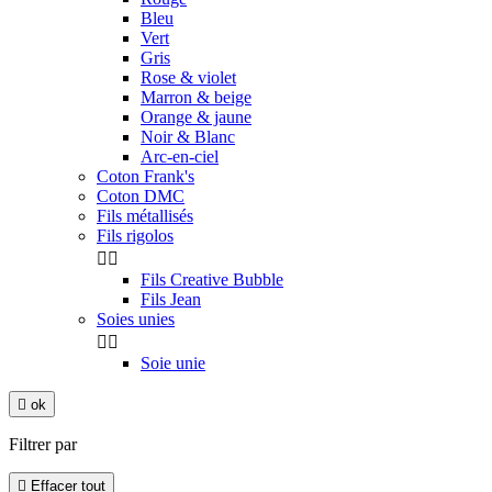
Bleu
Vert
Gris
Rose & violet
Marron & beige
Orange & jaune
Noir & Blanc
Arc-en-ciel
Coton Frank's
Coton DMC
Fils métallisés
Fils rigolos


Fils Creative Bubble
Fils Jean
Soies unies


Soie unie

ok
Filtrer par

Effacer tout