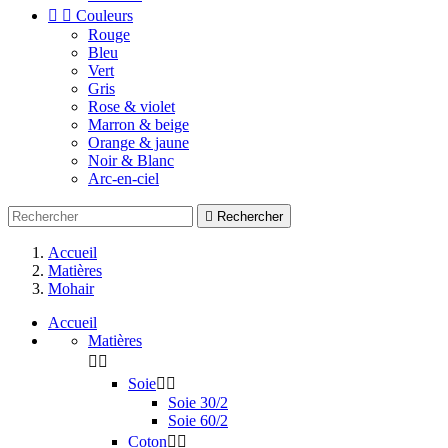


Couleurs
Rouge
Bleu
Vert
Gris
Rose & violet
Marron & beige
Orange & jaune
Noir & Blanc
Arc-en-ciel

Rechercher
Accueil
Matières
Mohair
Accueil
Matières


Soie


Soie 30/2
Soie 60/2
Coton

