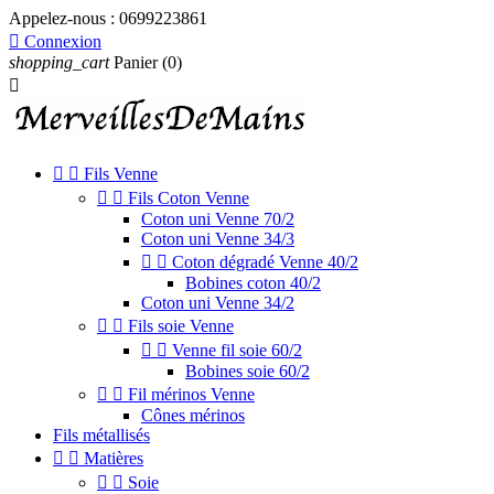
Appelez-nous :
0699223861

Connexion
shopping_cart
Panier
(0)



Fils Venne


Fils Coton Venne
Coton uni Venne 70/2
Coton uni Venne 34/3


Coton dégradé Venne 40/2
Bobines coton 40/2
Coton uni Venne 34/2


Fils soie Venne


Venne fil soie 60/2
Bobines soie 60/2


Fil mérinos Venne
Cônes mérinos
Fils métallisés


Matières


Soie