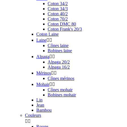
Coton 34/2
Coton 34/3
Coton 40/2
Coton 70/2
Coton DMC 80
Coton Frank's 20/3
Coton Laine
Laine


Cônes laine
Bobines laine
Alpaga


Alpaga 20/2
Alpaga 16/2
Mérinos


Cônes mérinos
Mohair


Cônes mohair
Bobines mohair
Lin
Jean
Bambou
Couleurs


Rouge