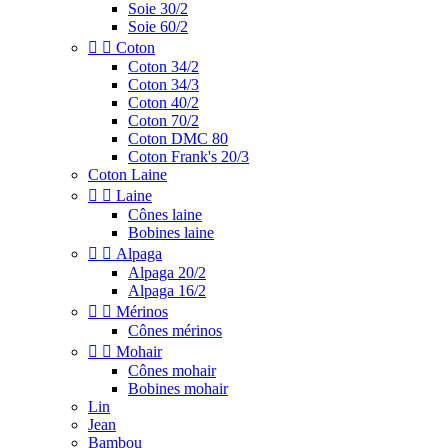
Soie 30/2
Soie 60/2


Coton
Coton 34/2
Coton 34/3
Coton 40/2
Coton 70/2
Coton DMC 80
Coton Frank's 20/3
Coton Laine


Laine
Cônes laine
Bobines laine


Alpaga
Alpaga 20/2
Alpaga 16/2


Mérinos
Cônes mérinos


Mohair
Cônes mohair
Bobines mohair
Lin
Jean
Bambou