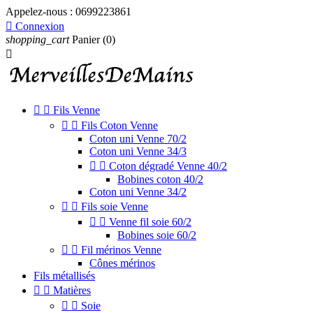
Appelez-nous :
0699223861

Connexion
shopping_cart
Panier
(0)



Fils Venne


Fils Coton Venne
Coton uni Venne 70/2
Coton uni Venne 34/3


Coton dégradé Venne 40/2
Bobines coton 40/2
Coton uni Venne 34/2


Fils soie Venne


Venne fil soie 60/2
Bobines soie 60/2


Fil mérinos Venne
Cônes mérinos
Fils métallisés


Matières


Soie