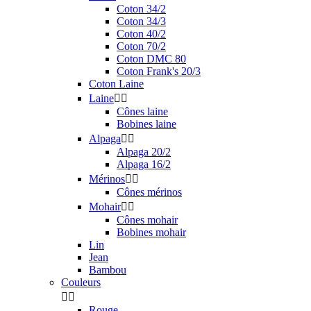
Coton 34/2
Coton 34/3
Coton 40/2
Coton 70/2
Coton DMC 80
Coton Frank's 20/3
Coton Laine
Laine


Cônes laine
Bobines laine
Alpaga


Alpaga 20/2
Alpaga 16/2
Mérinos


Cônes mérinos
Mohair


Cônes mohair
Bobines mohair
Lin
Jean
Bambou
Couleurs


Rouge