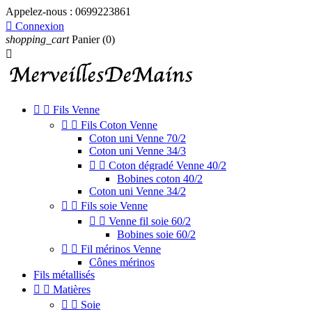
Appelez-nous :
0699223861

Connexion
shopping_cart
Panier
(0)



Fils Venne


Fils Coton Venne
Coton uni Venne 70/2
Coton uni Venne 34/3


Coton dégradé Venne 40/2
Bobines coton 40/2
Coton uni Venne 34/2


Fils soie Venne


Venne fil soie 60/2
Bobines soie 60/2


Fil mérinos Venne
Cônes mérinos
Fils métallisés


Matières


Soie