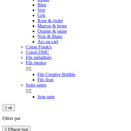
Bleu
Vert
Gris
Rose & violet
Marron & beige
Orange & jaune
Noir & Blanc
Arc-en-ciel
Coton Frank's
Coton DMC
Fils métallisés
Fils rigolos


Fils Creative Bubble
Fils Jean
Soies unies


Soie unie

ok
Filtrer par

Effacer tout