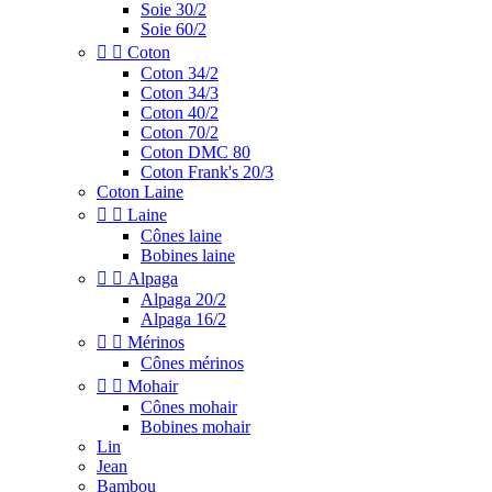
Soie 30/2
Soie 60/2


Coton
Coton 34/2
Coton 34/3
Coton 40/2
Coton 70/2
Coton DMC 80
Coton Frank's 20/3
Coton Laine


Laine
Cônes laine
Bobines laine


Alpaga
Alpaga 20/2
Alpaga 16/2


Mérinos
Cônes mérinos


Mohair
Cônes mohair
Bobines mohair
Lin
Jean
Bambou