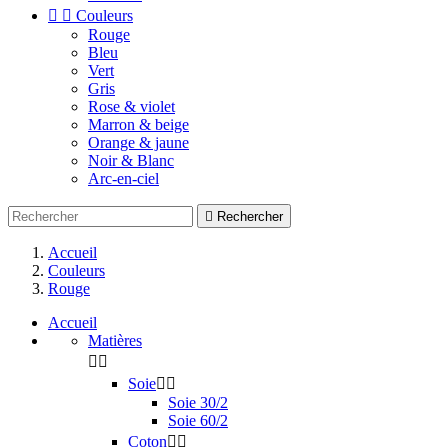


Couleurs
Rouge
Bleu
Vert
Gris
Rose & violet
Marron & beige
Orange & jaune
Noir & Blanc
Arc-en-ciel

Rechercher
Accueil
Couleurs
Rouge
Accueil
Matières


Soie


Soie 30/2
Soie 60/2
Coton

