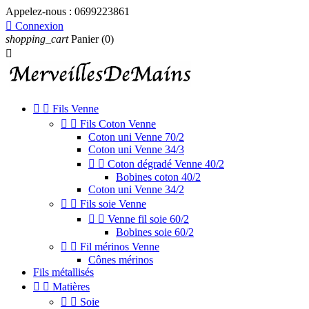
Appelez-nous :
0699223861

Connexion
shopping_cart
Panier
(0)



Fils Venne


Fils Coton Venne
Coton uni Venne 70/2
Coton uni Venne 34/3


Coton dégradé Venne 40/2
Bobines coton 40/2
Coton uni Venne 34/2


Fils soie Venne


Venne fil soie 60/2
Bobines soie 60/2


Fil mérinos Venne
Cônes mérinos
Fils métallisés


Matières


Soie