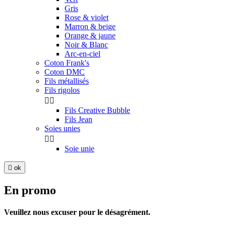
Gris
Rose & violet
Marron & beige
Orange & jaune
Noir & Blanc
Arc-en-ciel
Coton Frank's
Coton DMC
Fils métallisés
Fils rigolos


Fils Creative Bubble
Fils Jean
Soies unies


Soie unie

ok
En promo
Veuillez nous excuser pour le désagrément.