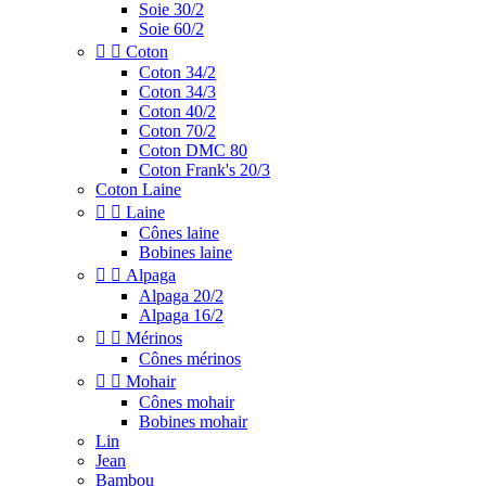
Soie 30/2
Soie 60/2


Coton
Coton 34/2
Coton 34/3
Coton 40/2
Coton 70/2
Coton DMC 80
Coton Frank's 20/3
Coton Laine


Laine
Cônes laine
Bobines laine


Alpaga
Alpaga 20/2
Alpaga 16/2


Mérinos
Cônes mérinos


Mohair
Cônes mohair
Bobines mohair
Lin
Jean
Bambou