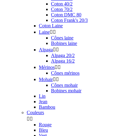
Coton 40/2
Coton 70/2
Coton DMC 80
Coton Frank's 20/3
Coton Laine
Laine


Cônes laine
Bobines laine
Alpaga


Alpaga 20/2
Alpaga 16/2
Mérinos


Cônes mérinos
Mohair


Cônes mohair
Bobines mohair
Lin
Jean
Bambou
Couleurs


Rouge
Bleu
Vert