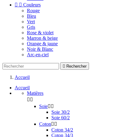


Couleurs
Rouge
Bleu
Vert
Gris
Rose & violet
Marron & beige
Orange & jaune
Noir & Blanc
Arc-en-ciel

Rechercher
Accueil
Accueil
Matières


Soie


Soie 30/2
Soie 60/2
Coton


Coton 34/2
Coton 34/3