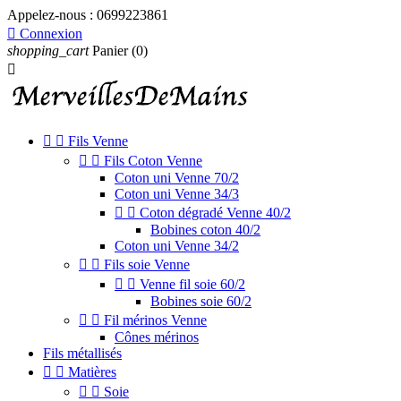
Appelez-nous :
0699223861

Connexion
shopping_cart
Panier
(0)



Fils Venne


Fils Coton Venne
Coton uni Venne 70/2
Coton uni Venne 34/3


Coton dégradé Venne 40/2
Bobines coton 40/2
Coton uni Venne 34/2


Fils soie Venne


Venne fil soie 60/2
Bobines soie 60/2


Fil mérinos Venne
Cônes mérinos
Fils métallisés


Matières


Soie