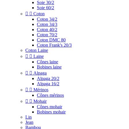
Soie 30/2
Soie 60/2


Coton
Coton 34/2
Coton 34/3
Coton 40/2
Coton 70/2
Coton DMC 80
Coton Frank's 20/3
Coton Laine


Laine
Cônes laine
Bobines laine


Alpaga
Alpaga 20/2
Alpaga 16/2


Mérinos
Cônes mérinos


Mohair
Cônes mohair
Bobines mohair
Lin
Jean
Bambou