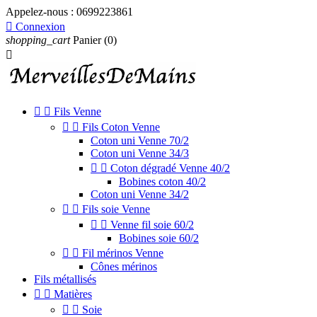
Appelez-nous :
0699223861

Connexion
shopping_cart
Panier
(0)



Fils Venne


Fils Coton Venne
Coton uni Venne 70/2
Coton uni Venne 34/3


Coton dégradé Venne 40/2
Bobines coton 40/2
Coton uni Venne 34/2


Fils soie Venne


Venne fil soie 60/2
Bobines soie 60/2


Fil mérinos Venne
Cônes mérinos
Fils métallisés


Matières


Soie