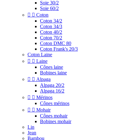
Soie 30/2
Soie 60/2


Coton
Coton 34/2
Coton 34/3
Coton 40/2
Coton 70/2
Coton DMC 80
Coton Frank's 20/3
Coton Laine


Laine
Cônes laine
Bobines laine


Alpaga
Alpaga 20/2
Alpaga 16/2


Mérinos
Cônes mérinos


Mohair
Cônes mohair
Bobines mohair
Lin
Jean
Bambou