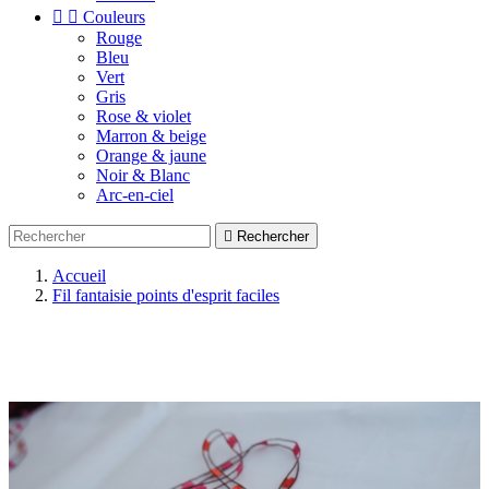


Couleurs
Rouge
Bleu
Vert
Gris
Rose & violet
Marron & beige
Orange & jaune
Noir & Blanc
Arc-en-ciel

Rechercher
Accueil
Fil fantaisie points d'esprit faciles