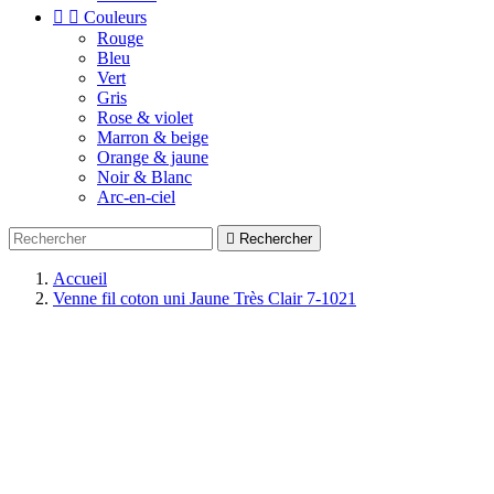


Couleurs
Rouge
Bleu
Vert
Gris
Rose & violet
Marron & beige
Orange & jaune
Noir & Blanc
Arc-en-ciel

Rechercher
Accueil
Venne fil coton uni Jaune Très Clair 7-1021