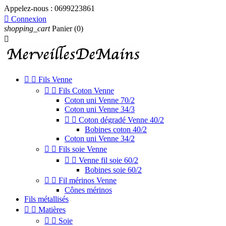
Appelez-nous :
0699223861

Connexion
shopping_cart
Panier
(0)



Fils Venne


Fils Coton Venne
Coton uni Venne 70/2
Coton uni Venne 34/3


Coton dégradé Venne 40/2
Bobines coton 40/2
Coton uni Venne 34/2


Fils soie Venne


Venne fil soie 60/2
Bobines soie 60/2


Fil mérinos Venne
Cônes mérinos
Fils métallisés


Matières


Soie