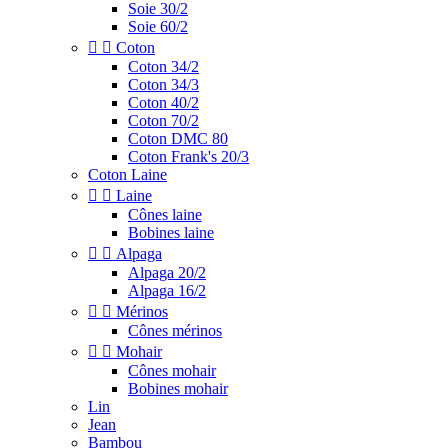
Soie 30/2
Soie 60/2


Coton
Coton 34/2
Coton 34/3
Coton 40/2
Coton 70/2
Coton DMC 80
Coton Frank's 20/3
Coton Laine


Laine
Cônes laine
Bobines laine


Alpaga
Alpaga 20/2
Alpaga 16/2


Mérinos
Cônes mérinos


Mohair
Cônes mohair
Bobines mohair
Lin
Jean
Bambou