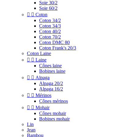
Soie 30/2
Soie 60/2


Coton
Coton 34/2
Coton 34/3
Coton 40/2
Coton 70/2
Coton DMC 80
Coton Frank's 20/3
Coton Laine


Laine
Cônes laine
Bobines laine


Alpaga
Alpaga 20/2
Alpaga 16/2


Mérinos
Cônes mérinos


Mohair
Cônes mohair
Bobines mohair
Lin
Jean
Bambou