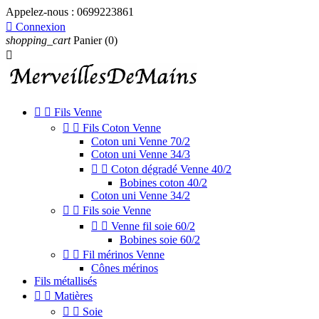
Appelez-nous :
0699223861

Connexion
shopping_cart
Panier
(0)



Fils Venne


Fils Coton Venne
Coton uni Venne 70/2
Coton uni Venne 34/3


Coton dégradé Venne 40/2
Bobines coton 40/2
Coton uni Venne 34/2


Fils soie Venne


Venne fil soie 60/2
Bobines soie 60/2


Fil mérinos Venne
Cônes mérinos
Fils métallisés


Matières


Soie