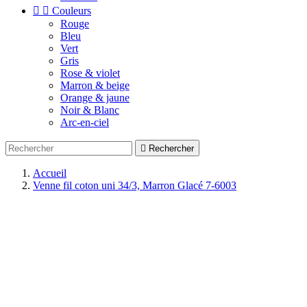


Couleurs
Rouge
Bleu
Vert
Gris
Rose & violet
Marron & beige
Orange & jaune
Noir & Blanc
Arc-en-ciel

Rechercher
Accueil
Venne fil coton uni 34/3, Marron Glacé 7-6003